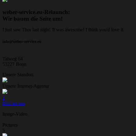
weber-service.eu-Relaunch:
Wir bauen die Seite um!
I just saw Thor last night. It was awesome! I think you'd love it.
info@weber-service.eu
Talweg 64
53227 Bonn
Unsere Standort
Unsere Internet-Agentur
1
Mail an uns
Image-Video
Pictures
5