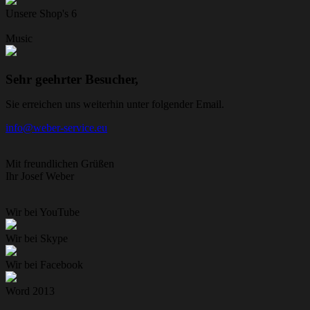
Unsere Shop's
6
Music
Sehr geehrter Besucher,
Sie erreichen uns weiterhin unter folgender Email.
info@weber-service.eu
Mit freundlichen Grüßen
Ihr Josef Weber
Wir bei YouTube
Wir bei Skype
Wir bei Facebook
Word 2013