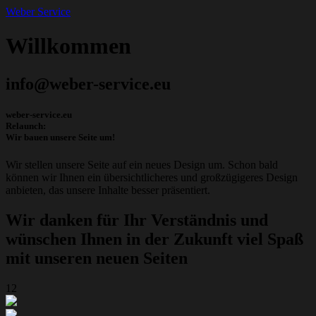
Weber
Service
Willkommen
info@weber-service.eu
weber-service.eu
Relaunch:
Wir bauen unsere Seite um!
Wir stellen unsere Seite auf ein neues Design um. Schon bald
können wir Ihnen ein übersichtlicheres und großzügigeres Design
anbieten, das unsere Inhalte besser präsentiert.
Wir danken für Ihr Verständnis und
wünschen Ihnen in der Zukunft viel Spaß
mit unseren neuen Seiten
12